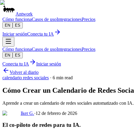
Antwork
Cómo funciona
Casos de uso
Integraciones
Precios
EN
ES
Iniciar sesión
Conecta tu IA
Cómo funciona
Casos de uso
Integraciones
Precios
EN
ES
Conecta tu IA
Iniciar sesión
Volver al diario
calendario redes sociales
·
6 min read
Cómo Crear un Calendario de Redes Social
Aprende a crear un calendario de redes sociales automatizado con IA.
Iker G.
·
12 de febrero de 2026
El co-piloto de redes para tu IA.