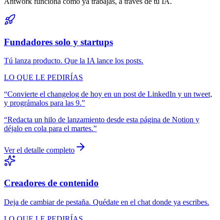
Antwork funciona como ya trabajas, a través de tu IA.
Fundadores solo y startups
Tú lanza producto. Que la IA lance los posts.
LO QUE LE PEDIRÍAS
“
Convierte el changelog de hoy en un post de LinkedIn y un tweet,
y prográmalos para las 9.
”
“
Redacta un hilo de lanzamiento desde esta página de Notion y
déjalo en cola para el martes.
”
Ver el detalle completo
Creadores de contenido
Deja de cambiar de pestaña. Quédate en el chat donde ya escribes.
LO QUE LE PEDIRÍAS