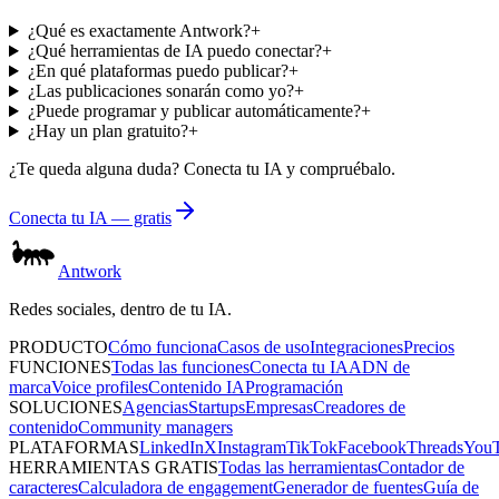
¿Qué es exactamente Antwork?
+
¿Qué herramientas de IA puedo conectar?
+
¿En qué plataformas puedo publicar?
+
¿Las publicaciones sonarán como yo?
+
¿Puede programar y publicar automáticamente?
+
¿Hay un plan gratuito?
+
¿Te queda alguna duda? Conecta tu IA y compruébalo.
Conecta tu IA — gratis
Antwork
Redes sociales, dentro de tu IA.
PRODUCTO
Cómo funciona
Casos de uso
Integraciones
Precios
FUNCIONES
Todas las funciones
Conecta tu IA
ADN de
marca
Voice profiles
Contenido IA
Programación
SOLUCIONES
Agencias
Startups
Empresas
Creadores de
contenido
Community managers
PLATAFORMAS
LinkedIn
X
Instagram
TikTok
Facebook
Threads
You
HERRAMIENTAS GRATIS
Todas las herramientas
Contador de
caracteres
Calculadora de engagement
Generador de fuentes
Guía de