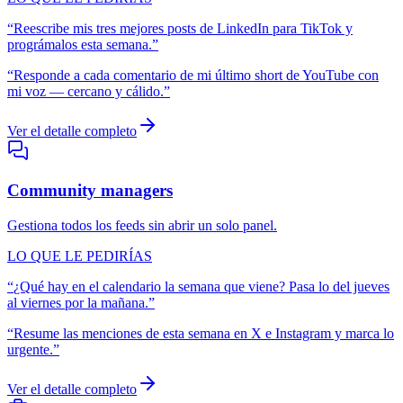
“
Reescribe mis tres mejores posts de LinkedIn para TikTok y
prográmalos esta semana.
”
“
Responde a cada comentario de mi último short de YouTube con
mi voz — cercano y cálido.
”
Ver el detalle completo
Community managers
Gestiona todos los feeds sin abrir un solo panel.
LO QUE LE PEDIRÍAS
“
¿Qué hay en el calendario la semana que viene? Pasa lo del jueves
al viernes por la mañana.
”
“
Resume las menciones de esta semana en X e Instagram y marca lo
urgente.
”
Ver el detalle completo