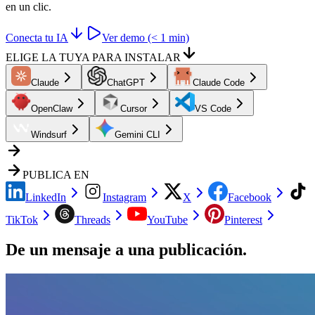
en un clic.
Conecta tu IA
Ver demo (< 1 min)
ELIGE LA TUYA PARA INSTALAR
Claude
ChatGPT
Claude Code
OpenClaw
Cursor
VS Code
Windsurf
Gemini CLI
PUBLICA EN
LinkedIn
Instagram
X
Facebook
TikTok
Threads
YouTube
Pinterest
De un mensaje a una publicación.