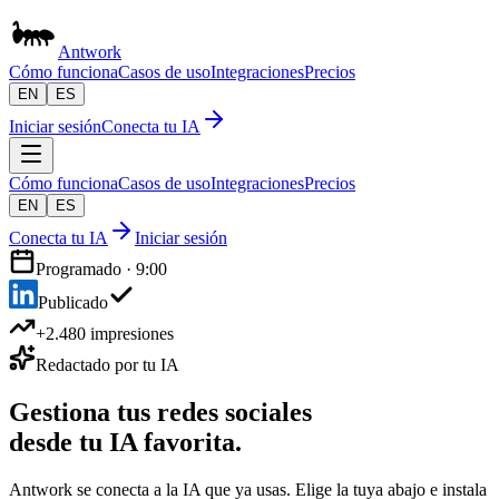
Antwork
Cómo funciona
Casos de uso
Integraciones
Precios
EN
ES
Iniciar sesión
Conecta tu IA
Cómo funciona
Casos de uso
Integraciones
Precios
EN
ES
Conecta tu IA
Iniciar sesión
Programado · 9:00
Publicado
+2.480 impresiones
Redactado por tu IA
Gestiona tus redes sociales
desde tu IA favorita.
Antwork se conecta a la IA que ya usas. Elige la tuya abajo e instala