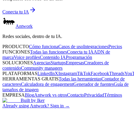
Conecta tu IA
Antwork
Redes sociales, dentro de tu IA.
PRODUCTO
Cómo funciona
Casos de uso
Integraciones
Precios
FUNCIONES
Todas las funciones
Conecta tu IA
ADN de
marca
Voice profiles
Contenido IA
Programación
SOLUCIONES
Agencias
Startups
Empresas
Creadores de
contenido
Community managers
PLATAFORMAS
LinkedIn
X
Instagram
TikTok
Facebook
Threads
You
HERRAMIENTAS GRATIS
Todas las herramientas
Contador de
caracteres
Calculadora de engagement
Generador de fuentes
Guía de
tamaños de imagen
EMPRESA
Blog
Antwork vs otros
Contacto
Privacidad
Términos
Built by
Iker
Already using Antwork? Sign in →