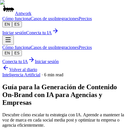
Antwork
Cómo funciona
Casos de uso
Integraciones
Precios
EN
ES
Iniciar sesión
Conecta tu IA
Cómo funciona
Casos de uso
Integraciones
Precios
EN
ES
Conecta tu IA
Iniciar sesión
Volver al diario
Inteligencia Artificial
·
6 min read
Guía para la Generación de Contenido
On-Brand con IA para Agencias y
Empresas
Descubre cómo escalar tu estrategia con IA. Aprende a mantener la
voz de marca en cada social media post y optimizar tu empresa o
agencia eficientemente.