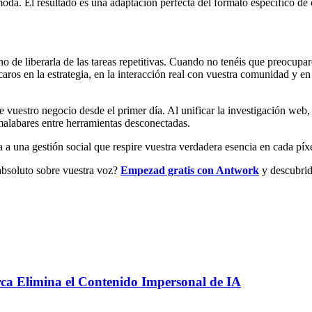
a. El resultado es una adaptación perfecta del formato específico de c
sino de liberarla de las tareas repetitivas. Cuando no tenéis que preocu
aros en la estrategia, en la interacción real con vuestra comunidad y e
estro negocio desde el primer día. Al unificar la investigación web, l
alabares entre herramientas desconectadas.
 a una gestión social que respire vuestra verdadera esencia en cada píx
 absoluto sobre vuestra voz?
Empezad gratis con Antwork
y descubrid
rca Elimina el Contenido Impersonal de IA