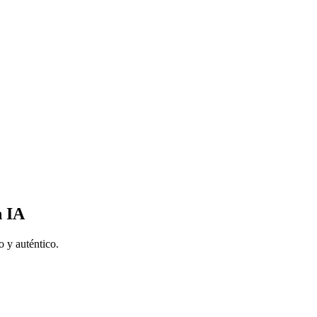
n IA
 y auténtico.