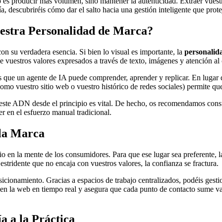
o no es producir más volumen, sino mantener la autenticidad. Extraer vu
uía, descubriréis cómo dar el salto hacia una gestión inteligente que pro
uestra Personalidad de Marca?
on su verdadera esencia. Si bien lo visual es importante, la
personalid
de vuestros valores expresados a través de texto, imágenes y atención al 
 que un agente de IA puede comprender, aprender y replicar. En lugar de
como vuestro sitio web o vuestro histórico de redes sociales) permite q
 este ADN desde el principio es vital. De hecho, os recomendamos consu
er en el esfuerzo manual tradicional.
 la Marca
o en la mente de los consumidores. Para que ese lugar sea preferente, l
stridente que no encaja con vuestros valores, la confianza se fractura.
icionamiento. Gracias a espacios de trabajo centralizados, podéis gest
tiga en la web en tiempo real y asegura que cada punto de contacto sume v
a a la Práctica