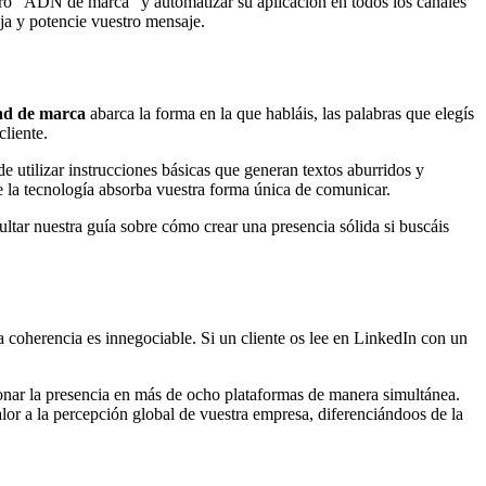
estro "ADN de marca" y automatizar su aplicación en todos los canales
teja y potencie vuestro mensaje.
ad de marca
abarca la forma en la que habláis, las palabras que elegís
cliente.
 utilizar instrucciones básicas que generan textos aburridos y
ue la tecnología absorba vuestra forma única de comunicar.
ltar nuestra guía sobre cómo crear una presencia sólida si buscáis
a coherencia es innegociable. Si un cliente os lee en LinkedIn con un
ionar la presencia en más de ocho plataformas de manera simultánea.
alor a la percepción global de vuestra empresa, diferenciándoos de la