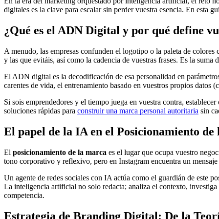
En la era del marketing orquestado por inteligencia artificial, el ret
digitales es la clave para escalar sin perder vuestra esencia. En esta g
¿Qué es el ADN Digital y por qué define v
A menudo, las empresas confunden el logotipo o la paleta de colores c
y las que evitáis, así como la cadencia de vuestras frases. Es la suma 
El ADN digital es la decodificación de esa personalidad en parámetros
carentes de vida, el entrenamiento basado en vuestros propios datos (
Si sois emprendedores y el tiempo juega en vuestra contra, establecer
soluciones rápidas para
construir una marca personal autoritaria
sin ca
El papel de la IA en el Posicionamiento de
El
posicionamiento de la marca
es el lugar que ocupa vuestro negoci
tono corporativo y reflexivo, pero en Instagram encuentra un mensaje e
Un agente de redes sociales con IA actúa como el guardián de este pos
La inteligencia artificial no solo redacta; analiza el contexto, inves
competencia.
Estrategia de Branding Digital: De la Teorí