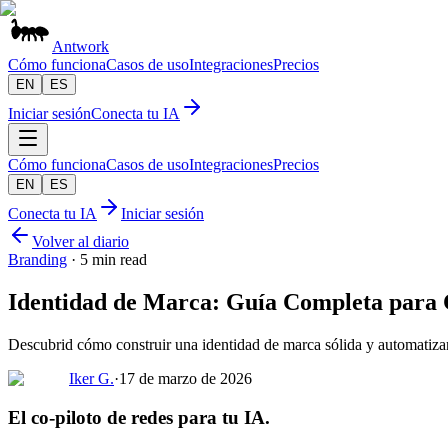
Antwork
Cómo funciona
Casos de uso
Integraciones
Precios
EN
ES
Iniciar sesión
Conecta tu IA
Cómo funciona
Casos de uso
Integraciones
Precios
EN
ES
Conecta tu IA
Iniciar sesión
Volver al diario
Branding
·
5 min read
Identidad de Marca: Guía Completa para C
Descubrid cómo construir una identidad de marca sólida y automatiza
Iker G.
·
17 de marzo de 2026
El co-piloto de redes para tu IA.